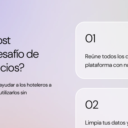
01
st
esafío de
Reúne todos los 
ucios?
plataforma con 
ayudar a los hoteleros a
ilizarlos sin
02
Limpia tus datos 