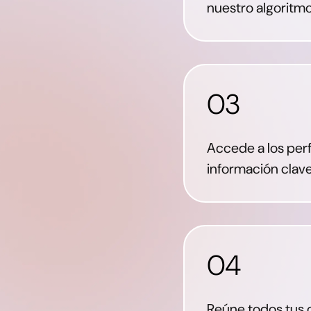
nuestro algoritm
03
Accede a los perf
información clav
04
Reúne todos tus 