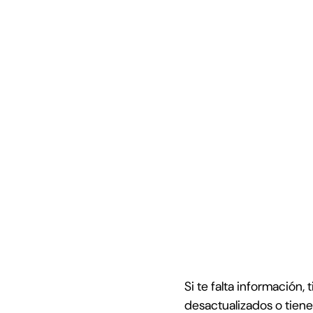
án dispersos y no p
usarlos
Si te falta información
desactualizados o tiene