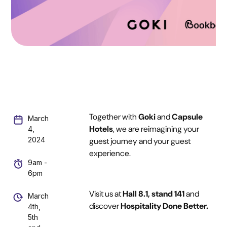
Together with
Goki
and
Capsule
March
Hotels
, we are reimagining your
4,
2024
guest journey and your guest
experience.
9am -
6pm
Visit us at
Hall 8.1, stand 141
and
March
discover
Hospitality Done Better.
4th,
5th