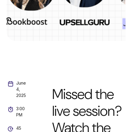
June
Missed the
4,
2025
live session?
3:00
PM
Watch the
45