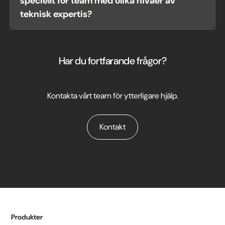
speciellt för team med olika nivåer av
teknisk expertis?
Bookboost är utformad med ett enkelt, användarvänligt gränssnitt,
vilket säkerställer att även icke-teknisk personal snabbt kan lära
sig plattformen. Vi erbjuder också utbildning och support, från
Har du fortfarande frågor?
onboarding-sessioner till ett resursbibliotek online, för att hjälpa
team att komma igång snabbt.
Kontakta vårt team för ytterligare hjälp.
Kontakt
Produkter