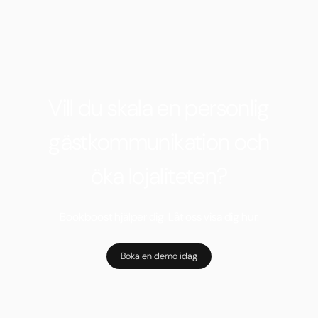
Vill du skala en personlig
gästkommunikation och
öka lojaliteten?
Bookboost hjälper dig. Låt oss visa dig hur.
Boka en demo idag