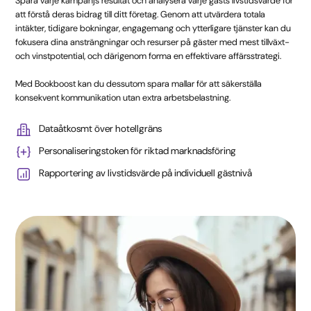
Spåra varje kampanjs resultat och analysera varje gästs livstidsvärde för
att förstå deras bidrag till ditt företag. Genom att utvärdera totala
intäkter, tidigare bokningar, engagemang och ytterligare tjänster kan du
fokusera dina ansträngningar och resurser på gäster med mest tillväxt-
och vinstpotential, och därigenom forma en effektivare affärsstrategi.
Med Bookboost kan du dessutom spara mallar för att säkerställa
konsekvent kommunikation utan extra arbetsbelastning.
Dataåtkosmt över hotellgräns
Personaliseringstoken för riktad marknadsföring
Rapportering av livstidsvärde på individuell gästnivå