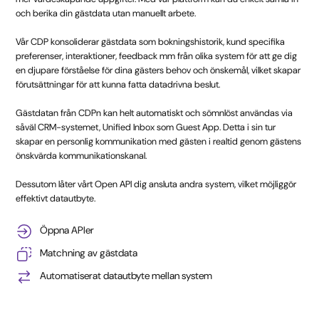
och berika din gästdata utan manuellt arbete.
Vår CDP konsoliderar gästdata som bokningshistorik, kund specifika
preferenser, interaktioner, feedback mm från olika system för att ge dig
en djupare förståelse för dina gästers behov och önskemål, vilket skapar
förutsättningar för att kunna fatta datadrivna beslut.
Gästdatan från CDPn kan helt automatiskt och sömnlöst användas via
såväl CRM-systemet, Unified Inbox som Guest App. Detta i sin tur
skapar en personlig kommunikation med gästen i realtid genom gästens
önskvärda kommunikationskanal.
Dessutom låter vårt Open API dig ansluta andra system, vilket möjliggör
effektivt datautbyte.
Öppna APIer
Matchning av gästdata
Automatiserat datautbyte mellan system