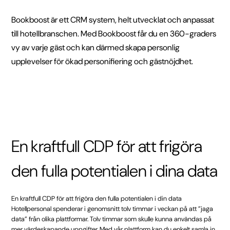
Bookboost är ett CRM system, helt utvecklat och anpassat
till hotellbranschen. Med Bookboost får du en 360-graders
vy av varje gäst och kan därmed skapa personlig
upplevelser för ökad personifiering och gästnöjdhet.
En kraftfull CDP för att frigöra
den fulla potentialen i dina data
En kraftfull CDP för att frigöra den fulla potentialen i din data
Hotellpersonal spenderar i genomsnitt tolv timmar i veckan på att ”jaga
data” från olika plattformar. Tolv timmar som skulle kunna användas på
mer värdeskapande uppgifter. Med vår plattform kan du enkelt samla in