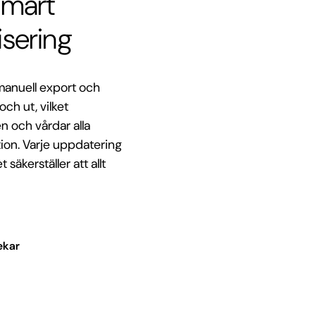
smart
isering
 manuell export och
och ut, vilket
en och vårdar alla
ion. Varje uppdatering
 säkerställer att allt
ekar