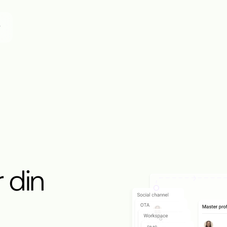
g
r din