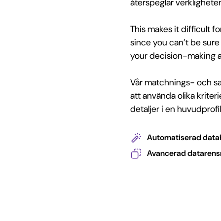
återspeglar verklighete
This makes it difficult 
since you can’t be sure 
your decision-making as
Vår matchnings- och sa
att använda olika kriteri
detaljer i en huvudprofi
Automatiserad data
Avancerad datarensn