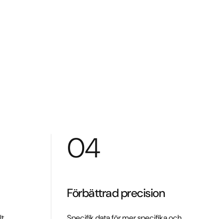
04
Förbättrad precision
lt
Specifik data för mer specifika och