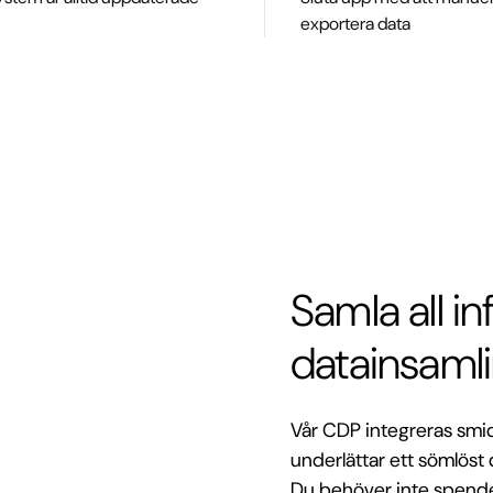
exportera data
Samla all i
datainsaml
Vår CDP integreras smi
underlättar ett sömlöst 
Du behöver inte spender