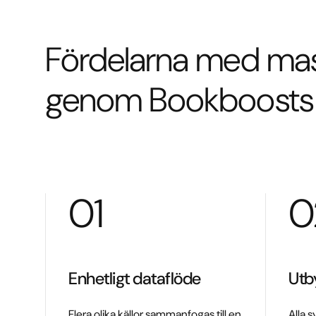
Fördelarna med mas
genom Bookboosts
01
0
Enhetligt dataflöde
Utby
Flera olika källor sammanfogas till en
Alla 