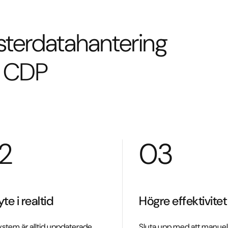
terdatahantering
 CDP
2
03
te i realtid
Högre effektivitet
system är alltid uppdaterade
Sluta upp med att manuel